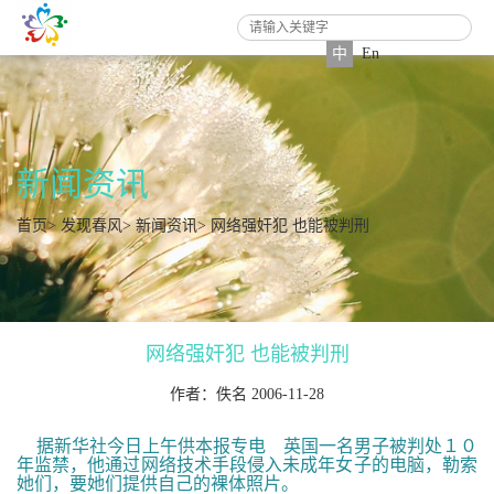
中
En
新闻资讯
首页
>
发现春风
>
新闻资讯
> 网络强奸犯 也能被判刑
网络强奸犯 也能被判刑
作者：佚名 2006-11-28
据新华社今日上午供本报专电 英国一名男子被判处１０
年监禁，他通过网络技术手段侵入未成年女子的电脑，勒索
她们，要她们提供自己的裸体照片。