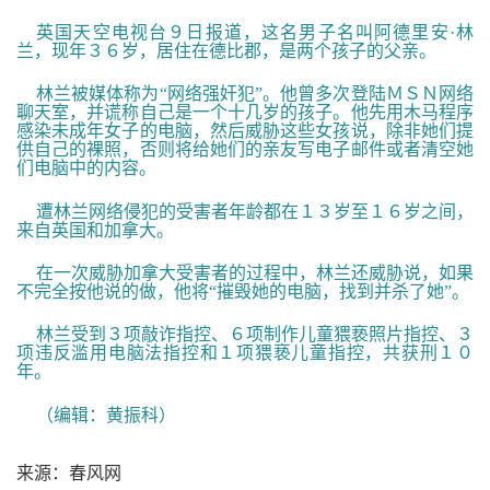
英国天空电视台９日报道，这名男子名叫阿德里安·林
兰，现年３６岁，居住在德比郡，是两个孩子的父亲。
林兰被媒体称为“网络强奸犯”。他曾多次登陆ＭＳＮ网络
聊天室，并谎称自己是一个十几岁的孩子。他先用木马程序
感染未成年女子的电脑，然后威胁这些女孩说，除非她们提
供自己的裸照，否则将给她们的亲友写电子邮件或者清空她
们电脑中的内容。
遭林兰网络侵犯的受害者年龄都在１３岁至１６岁之间，
来自英国和加拿大。
在一次威胁加拿大受害者的过程中，林兰还威胁说，如果
不完全按他说的做，他将“摧毁她的电脑，找到并杀了她”。
林兰受到３项敲诈指控、６项制作儿童猥亵照片指控、３
项违反滥用电脑法指控和１项猥亵儿童指控，共获刑１０
年。
（编辑：黄振科）
来源：春风网