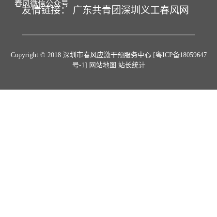
春风微信公众号
友情链接：
广东共青团
深圳义工
春风网
Copyright © 2018 深圳市春风应激干预服务中心
[粤ICP备18059647
号-1]
网站地图 站长统计