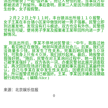
派出所破获了一起“强奸案”，而让人奇怪的是，当事双方却
都被送进了拘留所。事后查明，原来二人是因为嫖资问题发
生纷争，女子报假警。
２月２２日上午１１时，丰台镇派出所接１１０报警，
女子王某在丰台镇小区家中做饭时被一男子强暴。民警立即
到达案发地，发现没有打斗痕迹，双方也没有外伤，民警感
觉有些可疑，便将男子李某及报案者王某带回所内进一步了
解情况。
到派出所后，李某不停地对民警说：“中午，我路过她
家，看见她正在做饭。她就叫我进去玩会儿。后来，我们还
没商量多少钱，就发生了性关系。完事后她向我要５０块
钱，可我身上只有４０块，我们就吵起来。最后，她报警说
我强奸她。”随后，民警在对王某询问过程中，她一直称自
己被李某强奸了。双方各执一词，办案民警就此展开调查取
证，再次回到现场进行勘查。在证据和事实面前王某最终供
认，自己与李某在家中发生性关系后，因嫖资问题发生争
执，所以报警谎称自己被强奸。王某、李某因涉嫌卖淫嫖娼
被行政拘留。 ( 编辑:Alice )
来源：北京娱乐信报
0