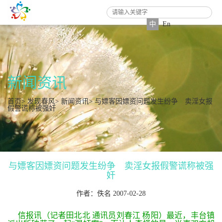
中
En
新闻资讯
首页
>
发现春风
>
新闻资讯
> 与嫖客因嫖资问题发生纷争 卖淫女报
假警谎称被强奸
与嫖客因嫖资问题发生纷争 卖淫女报假警谎称被强
奸
作者：佚名 2007-02-28
信报讯（记者田北北 通讯员刘春江 杨阳）最近，丰台镇