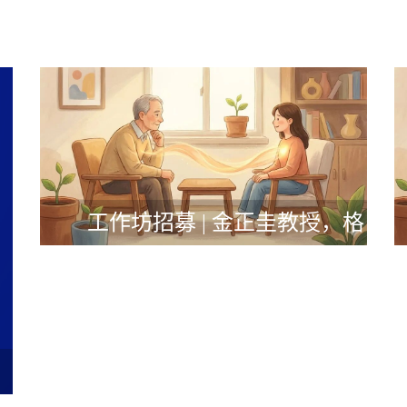
工作坊招募 | 金正圭教授，格
式塔疗法咨询示范与督导工
作坊