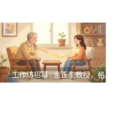
工作坊招募 | 金正圭教授，格
式塔疗法咨询示范与督导工
作坊