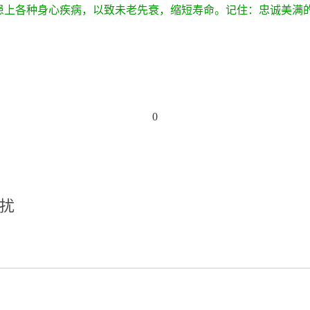
患上各种身心疾病，以致未老先衰，缩短寿命。记住：忠诚美满
0
扰