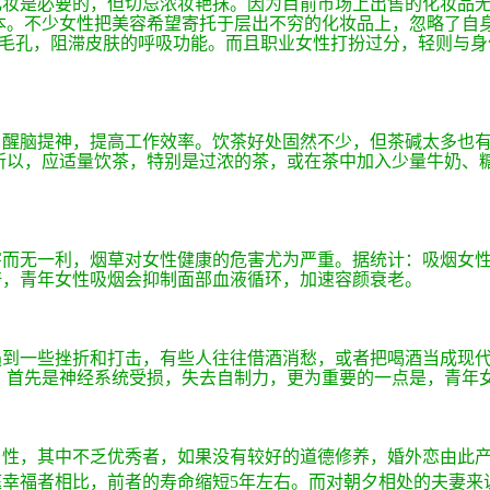
妆是必要的，但切忌浓妆艳抹。因为目前市场上出售的化妆品
本。不少女性把美容希望寄托于层出不穷的化妆品上，忽略了自
毛孔，阻滞皮肤的呼吸功能。而且职业女性打扮过分，轻则与身
、醒脑提神，提高工作效率。饮茶好处固然不少，但茶碱太多也
所以，应适量饮茶，特别是过浓的茶，或在茶中加入少量牛奶、
而无一利，烟草对女性健康的危害尤为严重。据统计：吸烟女
倍，青年女性吸烟会抑制面部血液循环，加速容颜衰老。
到一些挫折和打击，有些人往往借酒消愁，或者把喝酒当成现
，首先是神经系统受损，失去自制力，更为重要的一点是，青年
性，其中不乏优秀者，如果没有较好的道德修养，婚外恋由此
庭幸福者相比，前者的寿命缩短
5
年左右。而对朝夕相处的夫妻来