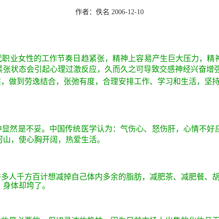
作者：佚名 2006-12-10
代职业女性的工作节奏日趋紧张，精神上容易产生巨大压力，精
紧张状态会引起心理过激反应，久而久之可导致交感神经兴奋增
，做到劳逸结合，张弛有度，合理安排工作、学习和生活，坚
中显然是不妥。中国传统医学认为：气伤心、怒伤肝，心情不好
河山，使心胸开阔，热爱生活。
多人千方百计想减掉自己体内多余的脂肪，减肥茶、减肥餐、
，身体却垮了。