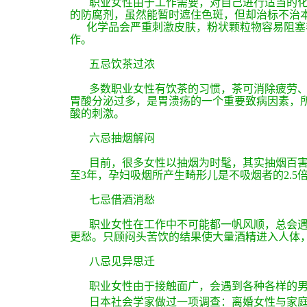
职业女性由于工作需要，对自己进行适当的化
的防腐剂，虽然能暂时遮住色斑，但却治标不治
化学品会严重刺激皮肤，粉状颗粒物容易阻塞
作。
五忌饮
茶过浓
多数职业女性有饮茶的习惯，茶可消除疲劳
胃酸分泌过多，是胃溃疡的一个重要致病因素，
酸的刺激。
六忌抽烟解闷
目前，很多女性以抽烟为时髦，其实抽烟百害
至
3
年，孕妇吸烟所产生畸形儿是不吸烟者的
2.5
七忌借酒消愁
职业女性在工作中不可能都一帆风顺，总会遇
更愁。只顾闷头苦饮的结果使大量酒精进入人体
八忌见异思迁
职业女性由于接触面广，会遇到各种各样的男
日本社会学家做过一项调查：离婚女性与家