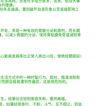
无论多高档，还是化学成分居多，含汞、铅及大量
身的健康。
份失去谐调，重则破坏自身形象以至直接影响工
有坏处，茶是一种有效的胃酸分泌刺激剂，而长期
糖，以减少胃酸的分泌，保持胃粘膜免受或减轻胃
性心脏病发病率比正常人高出
10
倍，使绝经期提前
1
代生活方式中的一种时髦行为。其时，借酒消愁愁
女性醉后极易遭到性骚扰，这是很危险的。
产生，结果往往轻则家庭失和，重则离婚。
说，如果经常争吵、不和、斗气、互不相让，则会