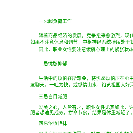
一忌超负荷工作
随着商品经济的发展，竞争愈来愈激烈，现
如果不注意休息和调节，中枢神经系统持续处于
因此，职业女性要注意缓解心理上的紧张状态
二忌忧愁抑郁
生活中的烦恼在所难免，将忧愁烦恼压在心
友聊天，一吐为快，或纵情山水，饱览祖国大好
三忌盲目减肥
爱美之心，人皆有之，职业女性尤其如此，许
肥者想速见成效，拼命节食，结果是体重减轻了
四忌浓妆艳抹