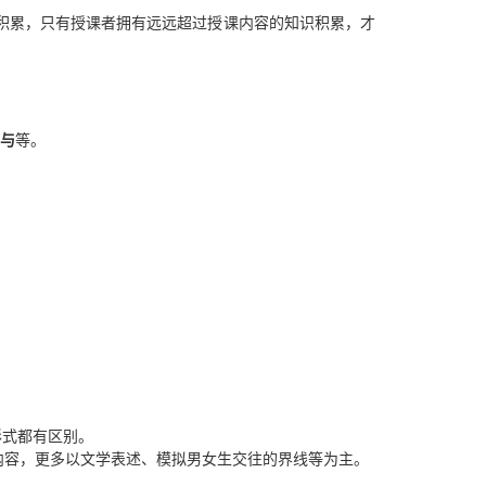
积累，只有授课者拥有远远超过授课内容的知识积累，才
与
等。
形式都有区别。
内容，更多以文学表述、模拟男女生交往的界线等为主。