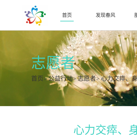
首页
发现春风
志愿者
首页
>
公益行动
>
志愿者
> 心力交瘁、
心力交瘁、