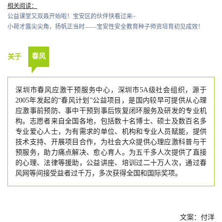
相关阅读：
公益课堂又双叒开始啦！宝安区的伙伴快看过来~
小荷才露尖尖角，扬帆正当时——宝安性安全教育种子师资培育初见成效！
春风
关于
深圳市春风应激干预服务中心，深圳市5A级社会组织，源于
2005年发起的“春风计划”公益项目，是国内较早可提供从心理
应激事前预防、事中干预到事后恢复闭环服务及研发的专业机
构。志愿者来自全国各地，包括数十名博士、硕士及数百名多
专业爱心人士，为有需求的单位、机构和专业人员赋能，提供
技术支持、开展项目合作，为社会大众提供心理应激科普与干
预服务，助力痛点解决、愈心育人。为五千多人次提供了直接
的心理、法律等援助，公益讲座、培训过二十万人次，通过春
风网等间接受益者过千万，多次获得全国和国际奖项。
文案：付洋