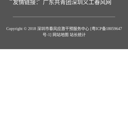
友情链接：
广东共青团
深圳义工
春风网
Copyright © 2018 深圳市春风应激干预服务中心
[粤ICP备18059647
号-1]
网站地图 站长统计