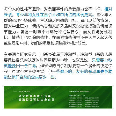
每个人的性格有差异，对负面事件的承受能力也不一样，
相对
来说，青少年和女性在自杀人群中所占的比例更高。
青少年人
群的心理不够成熟，生活缺乏明确的目标，易出现低落情绪，
面对学业压力、情感伤害和家庭矛盾时又欠缺较成熟的情绪调
节能力，容易一时想不开进行冲动型自杀；而女性与男性相
比，情感上也更偏向感性，在面对情感伤害还是人生大起大落
或生理影响时，她们的承受和调整能力相对较差。
有关调查研究显示，
自杀多数属于冲动型，
冲动型自杀的人想
要做出自杀的决定的时间周期为13秒，也就是说，
只需要13秒
就能挽回一条生命
。理智型的自杀相对要有一个漫长的决定过
程，虽然不容易被察觉，但
一些微小的、友好的举动和关怀就
能让他们自杀的念头更少一些。