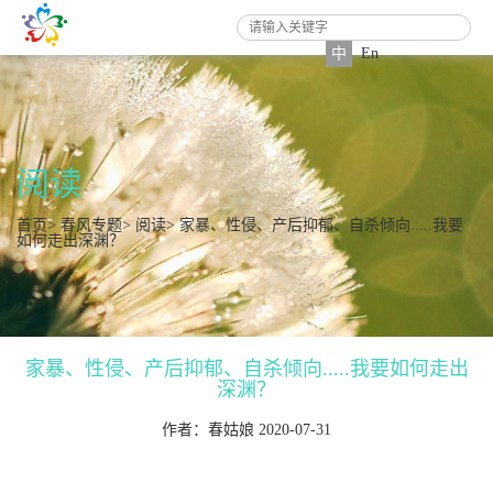
中
En
阅读
首页
>
春风专题
>
阅读
> 家暴、性侵、产后抑郁、自杀倾向.....我要
如何走出深渊？
家暴、性侵、产后抑郁、自杀倾向.....我要如何走出
深渊？
作者：春姑娘 2020-07-31