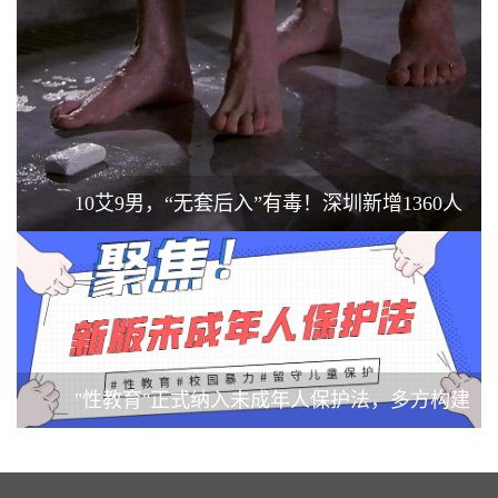
10艾9男，“无套后入”有毒！深圳新增1360人
染艾滋
"性教育"正式纳入未成年人保护法，多方构建
保护网