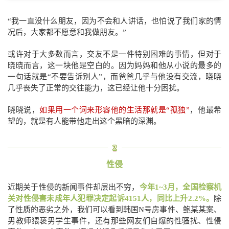
“我一直没什么朋友，因为不会和人讲话，也怕说了我们家的情
况后，大家都不愿意和我做朋友。”
或许对于大多数而言，交友不是一件特别困难的事情，但对于
晓晓而言，这一块他是空白的。因为妈妈和他从小说的最多的
一句话就是“不要告诉别人”，而爸爸几乎与他没有交流，晓晓
几乎丧失了正常的交往能力，这已经让他十分困扰。
晓晓说，
如果用一个词来形容他的生活那就是“孤
独”
，他最希
望的，就是有人能带他走出这个黑暗的深渊。
2
性侵
近期关于性侵的新闻事件却层出不穷，
今年1~3月，全国检察机
关对性侵害未成年人犯罪决定起诉4151人，同比上升2.2%。
除
了性质的恶劣之外，我们可以看到韩国N号房事件、鲍某某案、
男教师猥亵男学生事件，还有那些网友们自爆的性骚扰、性侵