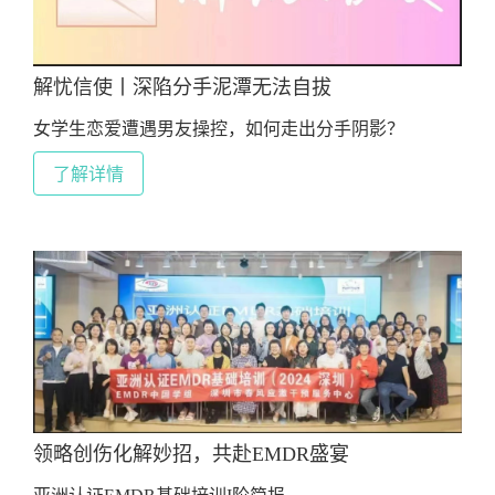
解忧信使丨深陷分手泥潭无法自拔
女学生恋爱遭遇男友操控，如何走出分手阴影？
了解详情
领略创伤化解妙招，共赴EMDR盛宴