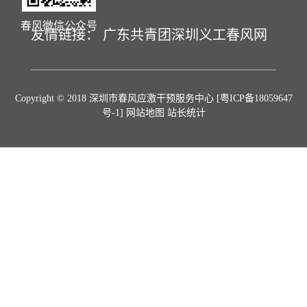
春风微信公众号
友情链接：
广东共青团
深圳义工
春风网
Copyright © 2018 深圳市春风应激干预服务中心
[粤ICP备18059647
号-1]
网站地图 站长统计